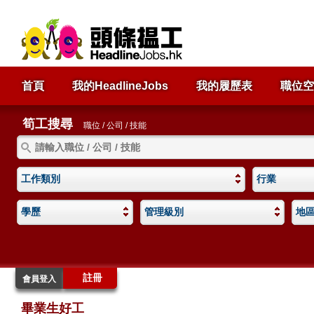
首頁
我的HeadlineJobs
我的履歷表
職位空
筍工搜尋
職位 / 公司 / 技能
工作類別
行業
學歷
管理級別
地
註冊
會員登入
畢業生好工