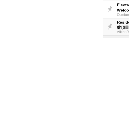
Electr
Welco
Osmium
Resid
盤項目
AtkinsR