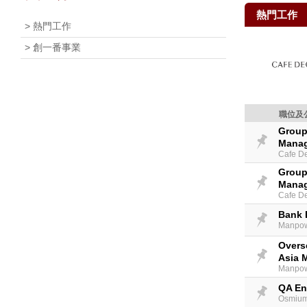
熱門工作
> 熱門工作
> 創一番事業
職位及
Group
Mana
Cafe D
Group
Mana
Cafe D
Bank D
Manpow
Overs
Asia M
Manpow
QA Eng
Osmium