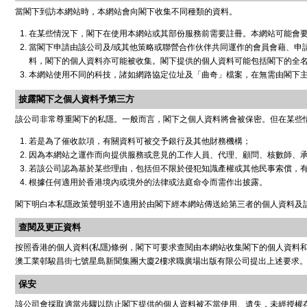
當閣下到訪本網站時，本網站會向閣下收集不同種類的資料。
在某些情況下，閣下在使用本網站或其部份服務前需要註冊。本網站可能會
當閣下申請由該公司及/或其他策略或聯營合作伙伴共同運作的會員會藉、申
料，閣下的個人資料亦可能被收集。閣下提供的個人資料可能包括閣下的全
本網站使用不同的科技，諸如網路協定位址及「曲奇」檔案，在無需由閣下
披露閣下之個人資料予第三方
該公司非常尊重閣下的私隱。一般而言，閣下之個人資料將會被保密。但在某些
若是為了催收款項，有關資料可被交予銀行及其他財務機構；
因為本網站之運作而向提供服務或意見的工作人員、代理、顧問、核數師、
若該公司認為基於某些理由，包括但不限於侵犯知識產權或其他民事索償，
根據任何適用於香港境內或境外的法律或法庭命令而需作出披露。
閣下明白本私隱政策聲明並不適用於由閣下經本網站傳送給第三者的個人資料及
查閱及更正資料
按照香港的個人資料(私隱)條例，閣下可要求查閱由本網站收集閣下的個人資料和要求從
澳工業邨駿昌街七號星島新聞集團大廈2樓求職廣場出版有限公司提出上述要求
保安
該公司會採取適當步驟以防止閣下提供的個人資料被不當使用、遺失，未經授權