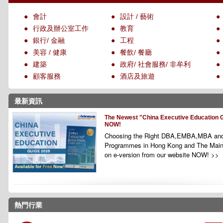
●
會計
●
設計 / 藝術
●
●
行政及辦公室工作
●
教育
●
●
銀行/ 金融
●
工程
●
●
美容 / 健康
●
餐飲/ 餐廳
●
●
建築
●
政府/ 社會服務/ 非牟利
●
●
顧客服務
●
酒店及旅遊
●
最新資訊
The Newest "China Executive Education G
NOW!
Choosing the Right DBA,EMBA,MBA and
Programmes
in Hong Kong and The Main
on e-version from our website NOW! >>
熱門行業