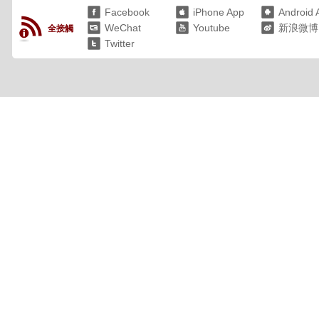
Facebook
iPhone App
Android 
WeChat
Youtube
新浪微博
全接觸
Twitter