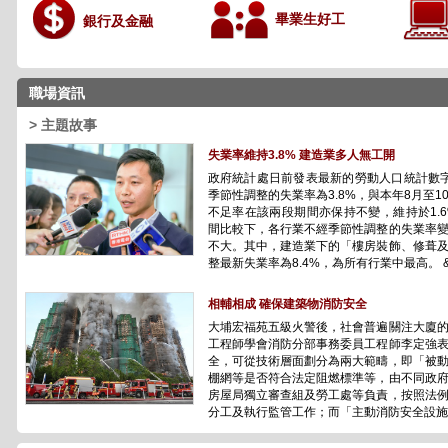
畢業生好工
銀行及金融
職場資訊
> 主題故事
失業率維持3.8% 建造業多人無工開
政府統計處日前發表最新的勞動人口統計數
季節性調整的失業率為3.8%，與本年8月至
不足率在該兩段期間亦保持不變，維持於1.
間比較下，各行業不經季節性調整的失業率
不大。其中，建造業下的「樓房裝飾、修葺
整最新失業率為8.4%，為所有行業中最高。 &n.
相輔相成 確保建築物消防安全
大埔宏福苑五級火警後，社會普遍關注大廈
工程師學會消防分部事務委員工程師李定強
全，可從技術層面劃分為兩大範疇，即「被
棚網等是否符合法定阻燃標準等，由不同政
房屋局獨立審查組及勞工處等負責，按照法
分工及執行監管工作；而「主動消防安全設施」