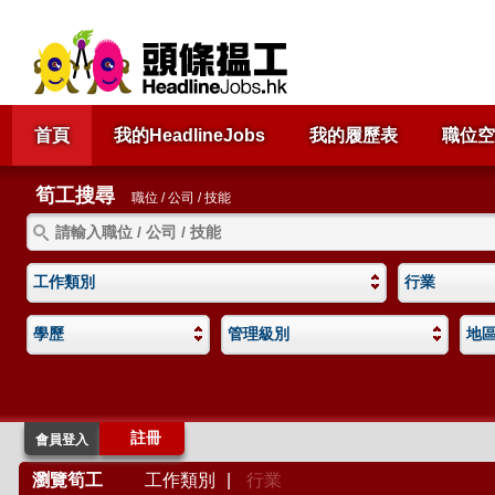
首頁
我的HeadlineJobs
我的履歷表
職位空
筍工搜尋
職位 / 公司 / 技能
工作類別
行業
學歷
管理級別
地
註冊
會員登入
瀏覽筍工
工作類別
|
行業