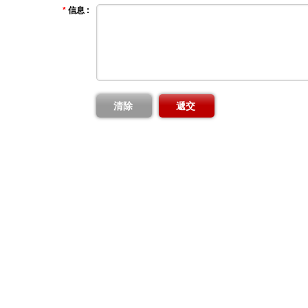
*
信息 :
清除
遞交