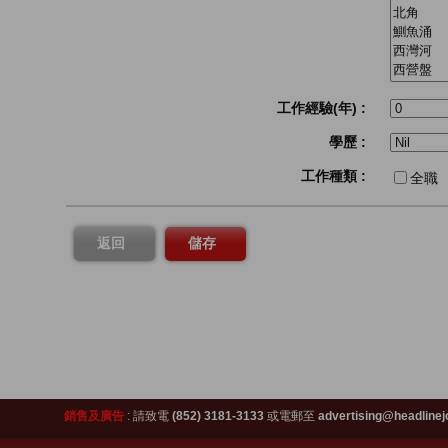
工作經驗(年) :
學歷 :
工作種類 :
全職
返回
儲存
銷售及廣告
:
請致電
(852) 3181-3133
或電郵至
advertising@headlinej