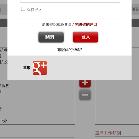
簡介信
僱主要求
職位空缺提示
已儲存的職
|
|
|
|
保持登入
還未登記成為會員?
開設你的戶口
每星期
現在不需要
關閉
選擇工作行業
忘記你的密碼?
連繫
選擇工作類別