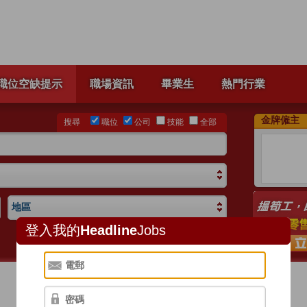
職位空缺提示
職場資訊
畢業生
熱門行業
金牌僱主
搜尋
職位
公司
技能
全部
地區
登入我的
Headline
Jobs