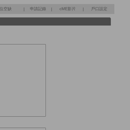
位空缺
申請記錄
cME影片
戶口設定
|
|
|