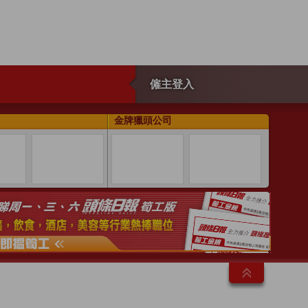
僱主登入
金牌獵頭公司