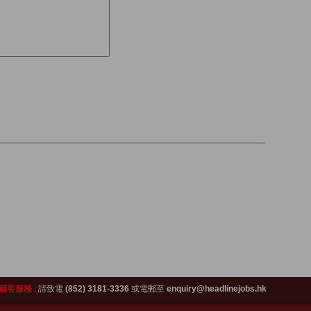
顧客服務
:
請致電
(852) 3181-3336
或電郵至
enquiry@headlinejobs.hk