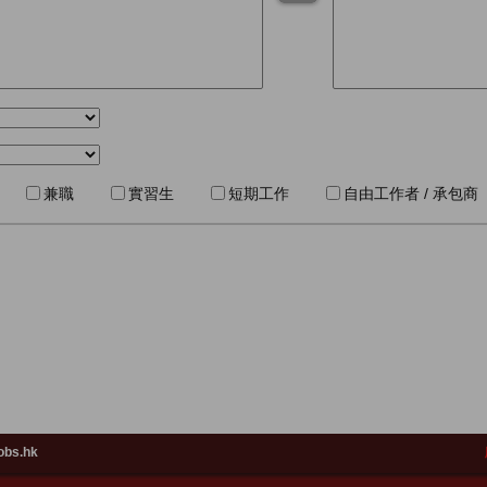
兼職
實習生
短期工作
自由工作者 / 承包商
obs.hk