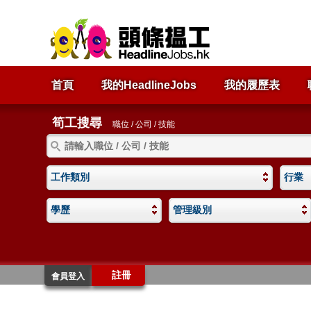
首頁
我的HeadlineJobs
我的履歷表
筍工搜尋
職位 / 公司 / 技能
工作類別
行業
學歷
管理級別
註冊
會員登入