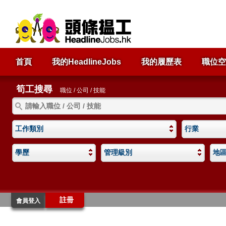
首頁
我的HeadlineJobs
我的履歷表
職位空
筍工搜尋
職位 / 公司 / 技能
工作類別
行業
學歷
管理級別
地
註冊
會員登入