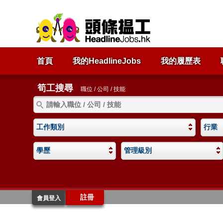
首頁
我的HeadlineJobs
我的履歷表
筍工搜尋
職位 / 公司 / 技能
工作類別
行業
學歷
管理級別
註冊
會員登入