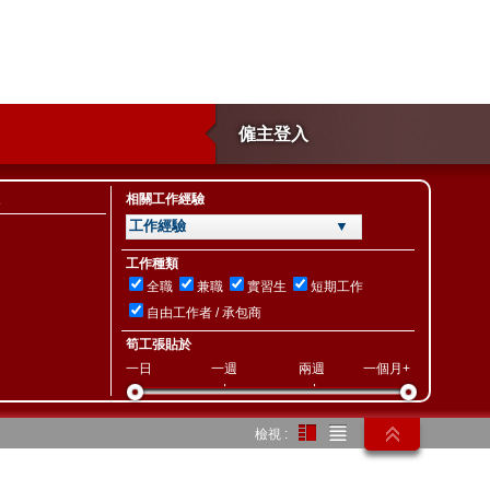
僱主登入
相關工作經驗
工作經驗 ▼
工作種類
全職
兼職
實習生
短期工作
自由工作者 / 承包商
筍工張貼於
一日
一週
兩週
一個月+
檢視 :