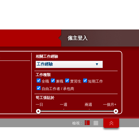
僱主登入
相關工作經驗
工作經驗 ▼
工作種類
全職
兼職
實習生
短期工作
自由工作者 / 承包商
筍工張貼於
一日
一週
兩週
一個月+
檢視 :