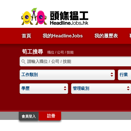
首頁
我的HeadlineJobs
我的履歷表
筍工搜尋
職位 / 公司 / 技能
工作類別
行業
學歷
管理級別
註冊
會員登入