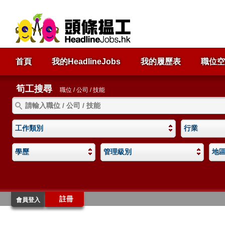
首頁
我的HeadlineJobs
我的履歷表
職位空
筍工搜尋
職位 / 公司 / 技能
工作類別
行業
學歷
管理級別
地
註冊
會員登入