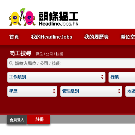
首頁
我的HeadlineJobs
我的履歷表
職位空
筍工搜尋
職位 / 公司 / 技能
工作類別
行業
學歷
管理級別
地
註冊
會員登入