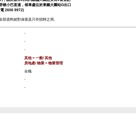
穿梭小巴直達，候車處位於東鐵大圍站G出口
2606 9972)
全部資料絕對保密及只作招聘之用。
-
-
-
其他 > 一般/ 其他
房地產/ 物業 > 物業管理
全職
-
-