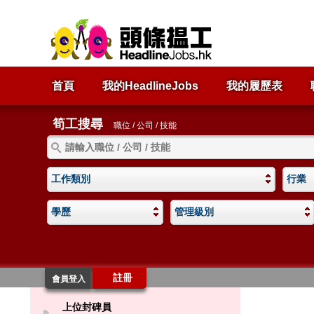
首頁
我的HeadlineJobs
我的履歷表
筍工搜尋
職位 / 公司 / 技能
工作類別
行業
學歷
管理級別
註冊
會員登入
上位封碑員