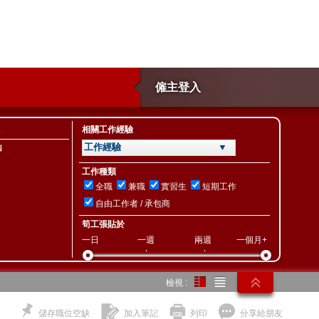
僱主登入
相關工作經驗
工作經驗 ▼
山
工作種類
全職
兼職
實習生
短期工作
自由工作者 / 承包商
筍工張貼於
一日
一週
兩週
一個月+
檢視 :
儲存職位空缺
加入筆記
列印
分享給朋友