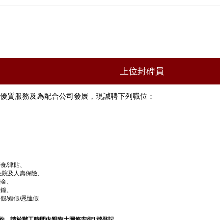
上位封碑員
優質服務及為配合公司發展，現誠聘下列職位：
食/津貼、
住院及人壽保險、
酬金、
補鐘、
假/婚假/恩恤假
約，請於辦工時間內親臨大圍悠安街1號登記