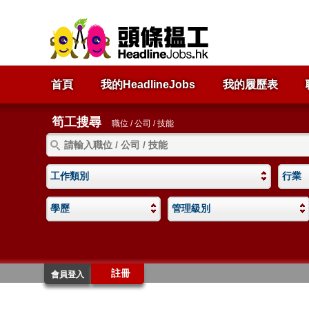
首頁
我的HeadlineJobs
我的履歷表
筍工搜尋
職位 / 公司 / 技能
工作類別
行業
學歷
管理級別
註冊
會員登入