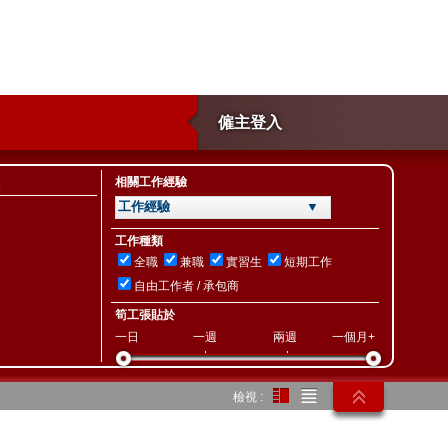
僱主登入
相關工作經驗
工作經驗 ▼
工作種類
全職
兼職
實習生
短期工作
自由工作者 / 承包商
筍工張貼於
一日
一週
兩週
一個月+
檢視 :