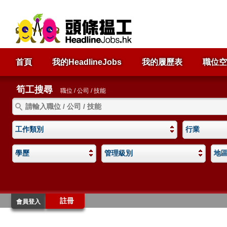
首頁
我的HeadlineJobs
我的履歷表
職位空
筍工搜尋
職位 / 公司 / 技能
工作類別
行業
學歷
管理級別
地
註冊
會員登入