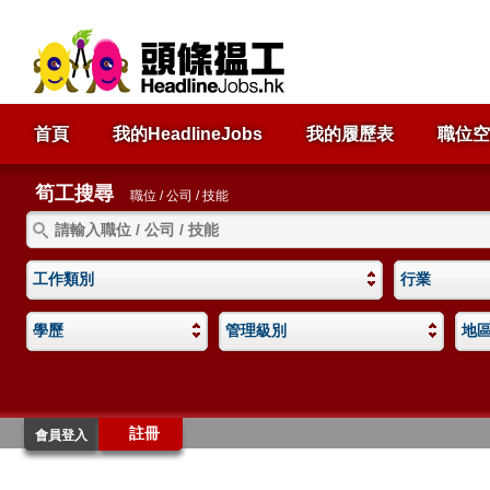
首頁
我的HeadlineJobs
我的履歷表
職位空
筍工搜尋
職位 / 公司 / 技能
工作類別
行業
學歷
管理級別
地
註冊
會員登入