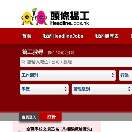
首頁
我的HeadlineJobs
我的履歷表
筍工搜尋
職位 / 公司 / 技能
工作類別
行業
學歷
管理級別
註冊
會員登入
全職學校文員乙名 (具相關經驗優先)