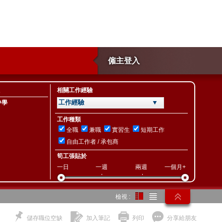
僱主登入
相關工作經驗
工作經驗 ▼
中學
工作種類
全職
兼職
實習生
短期工作
自由工作者 / 承包商
筍工張貼於
一日
一週
兩週
一個月+
檢視 :
儲存職位空缺
加入筆記
列印
分享給朋友