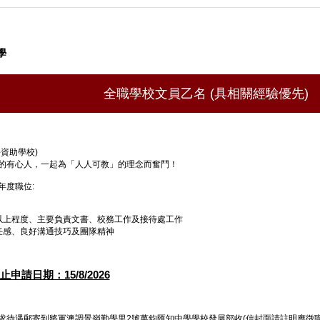
學
全職學校文員乙名 (具相關經驗優先)
資助學校)
的有心人，一起為「人人可教」的理念而奮鬥！
年度職位:
以上程度、主要負責文書、校務工作及接待處工作
任感、良好溝通技巧及團隊精神
申請日期：15/8/2026
求待遇郵寄到將軍澳調景嶺勤學里2號萬鈞匯知中學學校發展部收(信封面請註明應徵職