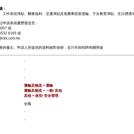
遇：
、工作表現津貼、醫療福利、交通津貼及免費乘搭新渡輪、子女教育津貼、生日禮遇
位申請表或履歷發送至：
8007 或
6532 6165 或
@cks.com.hk
會的僱主。申請人所提供的資料絕對保密，並只作與招聘有關用途
-
-
-
運輸及物流 > 運輸
運輸及物流 > 一般/ 其他
其他 > 保安/ 安全管理
全職
-
-