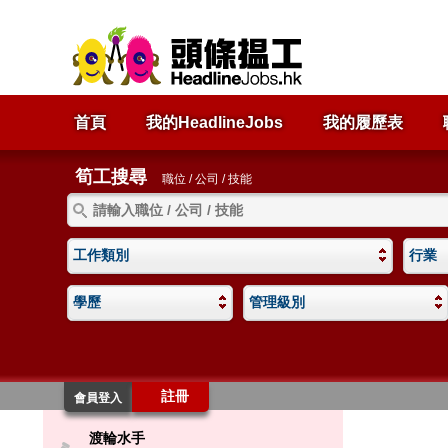
首頁
我的HeadlineJobs
我的履歷表
筍工搜尋
職位 / 公司 / 技能
工作類別
行業
學歷
管理級別
註冊
會員登入
渡輪水手