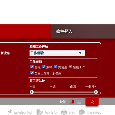
僱主登入
相關工作經驗
工作經驗 ▼
ry 新渡輪
工作種類
全職
兼職
實習生
短期工作
自由工作者 / 承包商
筍工張貼於
一日
一週
兩週
一個月+
檢視 :
儲存職位空缺
加入筆記
列印
分享給朋友