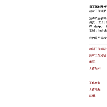
員工福利及待
超時工作津貼
請將填妥的職
傳真：
2131 
WhatsApp：
電郵：
hrd-sf
我們是平等機
相關工作經驗:
所有工作經驗:
學歷:
工作類別:
工作種類:
工作地點:
薪酬: