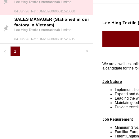
Lee Hing Textile (International) Limited
04 Jun 26 Ref.: JM20260606011528808
SALES MANAGER (Stationed in our
Lee Hing Textile 
factory in Vietnam)
Lee Hing Textile (International) Limited
04 Jun 26 Ref.: JM20260606011528215
>
<
1
We are a well-establi
a candidate for the fo
Job Nature
Implement the
Expand and de
Leading the wo
Maintain good 
Provide excell
Job Requirement
Minimum 3 year
Familiar Euro
Fluent Englis