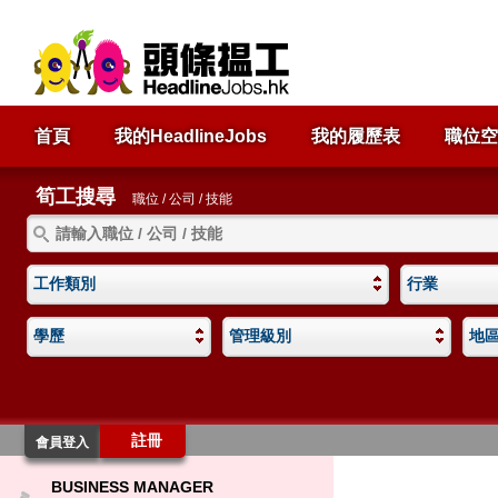
首頁
我的HeadlineJobs
我的履歷表
職位空
筍工搜尋
職位 / 公司 / 技能
工作類別
行業
學歷
管理級別
地
註冊
會員登入
BUSINESS MANAGER