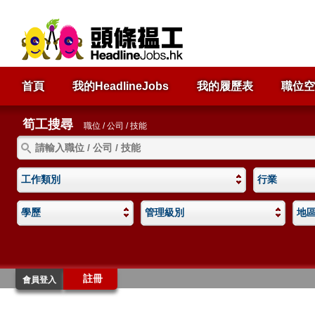
首頁
我的HeadlineJobs
我的履歷表
職位空
筍工搜尋
職位 / 公司 / 技能
工作類別
行業
學歷
管理級別
地
註冊
會員登入