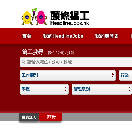
首頁
我的HeadlineJobs
我的履歷表
筍工搜尋
職位 / 公司 / 技能
工作類別
行業
學歷
管理級別
註冊
會員登入