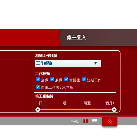
僱主登入
相關工作經驗
工作經驗 ▼
工作種類
全職
兼職
實習生
短期工作
自由工作者 / 承包商
筍工張貼於
一日
一週
兩週
一個月+
檢視 :