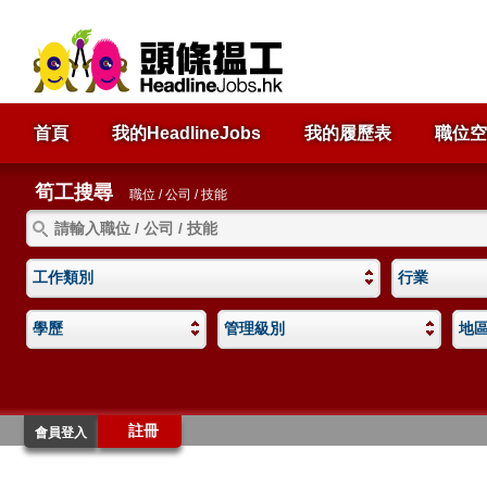
首頁
我的HeadlineJobs
我的履歷表
職位空
筍工搜尋
職位 / 公司 / 技能
工作類別
行業
學歷
管理級別
地
註冊
會員登入