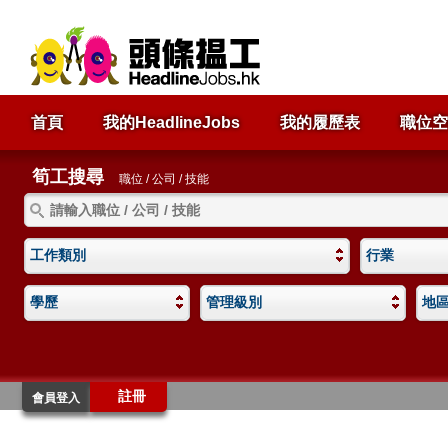
首頁
我的HeadlineJobs
我的履歷表
職位空
筍工搜尋
職位 / 公司 / 技能
工作類別
行業
學歷
管理級別
地
註冊
會員登入