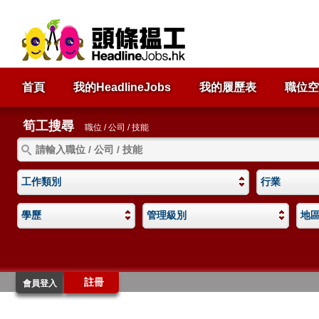
首頁
我的HeadlineJobs
我的履歷表
職位空
筍工搜尋
職位 / 公司 / 技能
工作類別
行業
學歷
管理級別
地
註冊
會員登入