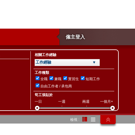
僱主登入
相關工作經驗
工作經驗 ▼
工作種類
全職
兼職
實習生
短期工作
自由工作者 / 承包商
筍工張貼於
一日
一週
兩週
一個月+
檢視 :