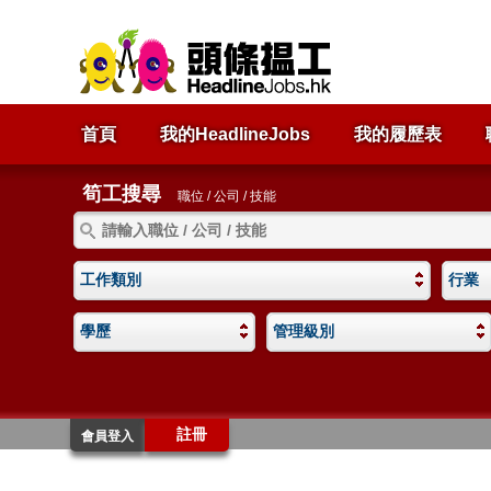
首頁
我的HeadlineJobs
我的履歷表
筍工搜尋
職位 / 公司 / 技能
工作類別
行業
學歷
管理級別
註冊
會員登入