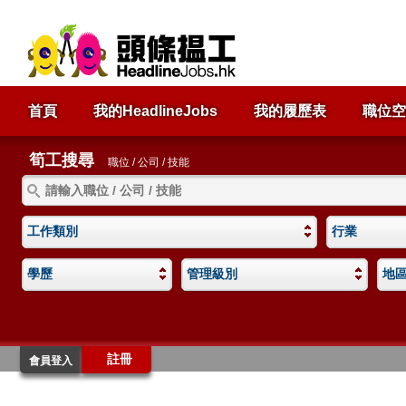
首頁
我的HeadlineJobs
我的履歷表
職位空
筍工搜尋
職位 / 公司 / 技能
工作類別
行業
學歷
管理級別
地
註冊
會員登入