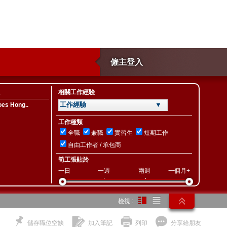
僱主登入
相關工作經驗
工作經驗 ▼
es Hong..
工作種類
全職
兼職
實習生
短期工作
自由工作者 / 承包商
筍工張貼於
一日
一週
兩週
一個月+
檢視 :
儲存職位空缺
加入筆記
列印
分享給朋友