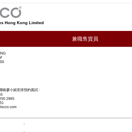
s Hong Kong Limited
兼職售貨員
ING
!
00
聯絡廖小姐安排預約面試 :
55
250 2965
251
r@ecco.com
-
-