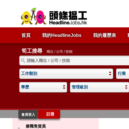
首頁
我的HeadlineJobs
我的履歷表
筍工搜尋
職位 / 公司 / 技能
工作類別
行業
學歷
管理級別
註冊
會員登入
兼職售貨員