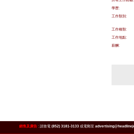
所有工作經驗:
學歷:
工作類別:
工作種類:
工作地點:
薪酬:
銷售及廣告
:
請致電
(852) 3181-3133
或電郵至
advertising@headlinej