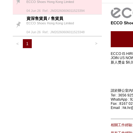
ECCO Shoes Hong Kong Limited
04 Jun 26 Ref.: JM20260606011523394
資深售貨員 / 售貨員
ECCO Shoe
ECCO Shoes Hong Kong Limited
04 Jun 26 Ref.: JM20260606011523348
>
<
1
ECCO IS HIR
JOIN US NOW
新人獎金 $6,0
請於辦公室內
Tel : 3656 92
WhatsApp : 9
Fax : 8167 0
Email : hk.h
相關工作經驗: