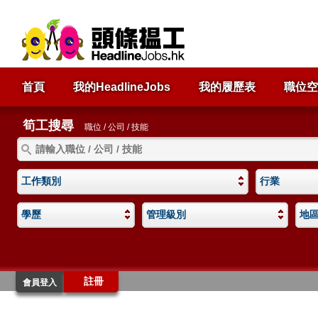
首頁
我的HeadlineJobs
我的履歷表
職位空
筍工搜尋
職位 / 公司 / 技能
工作類別
行業
學歷
管理級別
地
註冊
會員登入