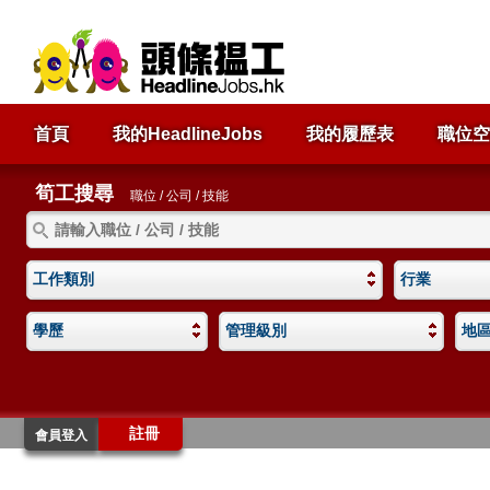
首頁
我的HeadlineJobs
我的履歷表
職位空
筍工搜尋
職位 / 公司 / 技能
工作類別
行業
學歷
管理級別
地
註冊
會員登入