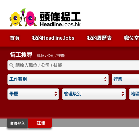
首頁
我的HeadlineJobs
我的履歷表
職位空
筍工搜尋
職位 / 公司 / 技能
工作類別
行業
學歷
管理級別
地
註冊
會員登入