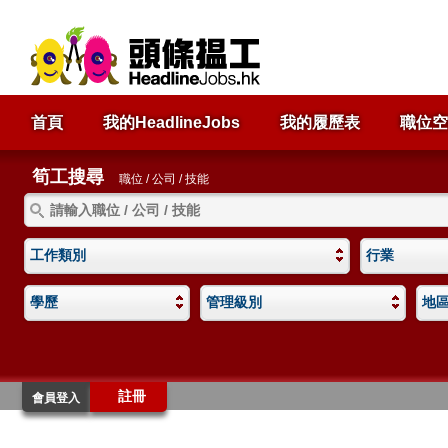
首頁
我的HeadlineJobs
我的履歷表
職位空
筍工搜尋
職位 / 公司 / 技能
工作類別
行業
學歷
管理級別
地
註冊
會員登入