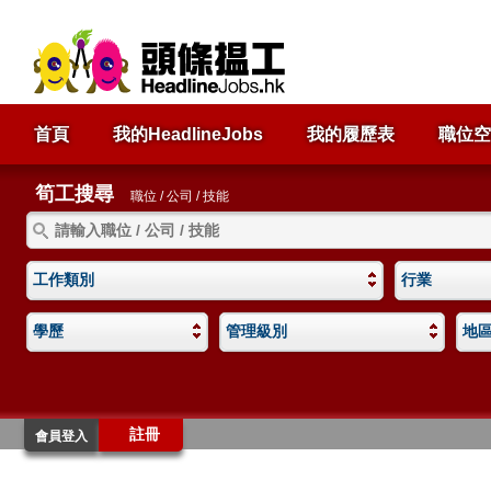
首頁
我的HeadlineJobs
我的履歷表
職位空
筍工搜尋
職位 / 公司 / 技能
工作類別
行業
學歷
管理級別
地
註冊
會員登入