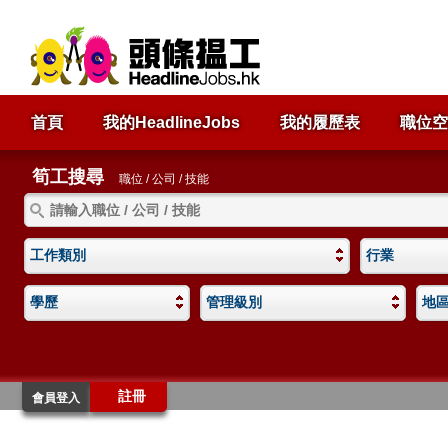
首頁
我的HeadlineJobs
我的履歷表
職位空
筍工搜尋
職位 / 公司 / 技能
工作類別
行業
學歷
管理級別
地
註冊
會員登入