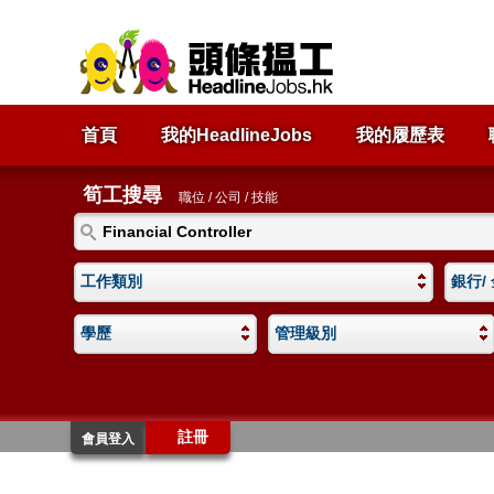
首頁
我的HeadlineJobs
我的履歷表
筍工搜尋
職位 / 公司 / 技能
工作類別
銀行/
學歷
管理級別
註冊
會員登入