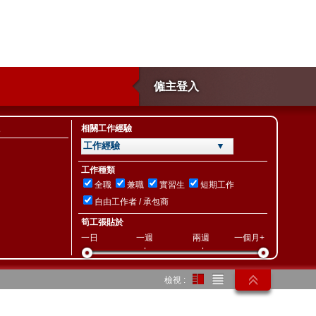
僱主登入
相關工作經驗
工作經驗 ▼
工作種類
全職
兼職
實習生
短期工作
自由工作者 / 承包商
筍工張貼於
一日
一週
兩週
一個月+
檢視 :