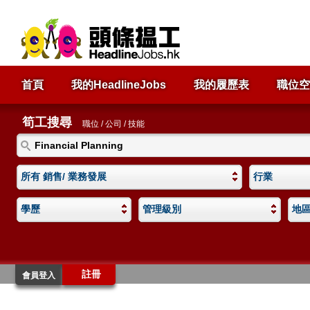
首頁
我的HeadlineJobs
我的履歷表
職位空
筍工搜尋
職位 / 公司 / 技能
所有 銷售/ 業務發展
行業
學歷
管理級別
地
註冊
會員登入