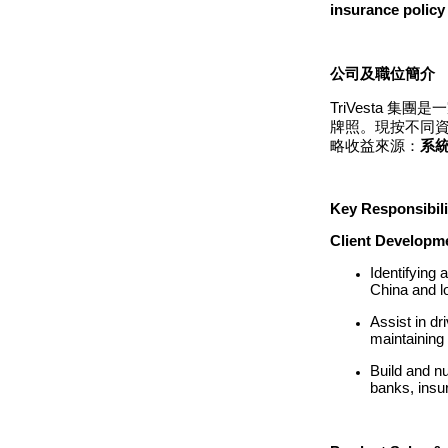
insurance policy
公司及職位簡介
TriVesta
牌照。現按不同
略收益來源：
系統
Key Responsibili
Client Developm
Identifying 
China and 
Assist in dr
maintaining 
Build and nu
banks, insur