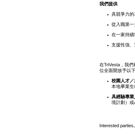
我們提供
具競爭力的基
從入職第一
在一家持續
支援性強、
在TriVest
位全面開放予以
校園人才／
本地畢業生
具
經驗專業
境計劃）或
Interested parties,