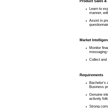
Product Sales & 
Learn to exp
manner, wit
Assist in pr
questionnai
Market Intellige
Monitor fin
messaging w
Collect and 
Requirements
Bachelor's 
Business pr
Genuine inte
actively foll
Strong comm