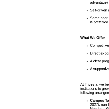
advantage)
Self-driven 
Some prior i
is preferred
What We Offer
Competitive
Direct expos
A clear pro
A supportiv
At Trivesta, we be
institutions to gro
following arrange
Campus Tal
2027), non-l
Non-local G