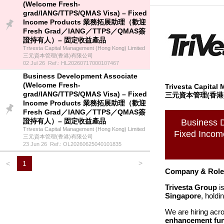
(Welcome Fresh-
grad/IANG/TTPS/QMAS Visa) – Fixed
Income Products 業務拓展助理（歡迎
Fresh Grad／IANG／TTPS／QMAS簽
證持有人）– 固定收益產品
Trivesta Capital Management (Hong Kong) Limited
三元資本管理(香港)有限公司
02 Jul 26 Ref.: HL20260717000107467
Business Development Associate
(Welcome Fresh-
Trivesta Capital
grad/IANG/TTPS/QMAS Visa) – Fixed
三元資本管理(香港
Income Products 業務拓展助理（歡迎
Fresh Grad／IANG／TTPS／QMAS簽
證持有人）– 固定收益產品
Business 
Trivesta Capital Management (Hong Kong) Limited
Fixed In
三元資本管理(香港)有限公司
23 Jun 26 Ref.: OL20260625040101835
>
<
1
Company & Role
Trivesta Group
i
Singapore
, holdi
We are hiring acros
enhancement fu