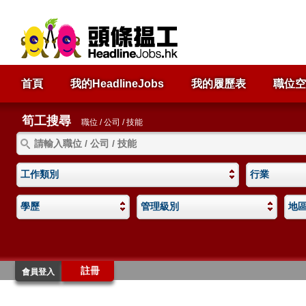
首頁
我的HeadlineJobs
我的履歷表
職位空
筍工搜尋
職位 / 公司 / 技能
工作類別
行業
學歷
管理級別
地
註冊
會員登入