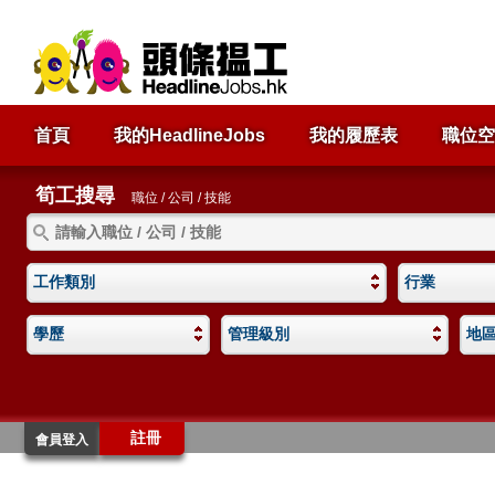
首頁
我的HeadlineJobs
我的履歷表
職位空
筍工搜尋
職位 / 公司 / 技能
工作類別
行業
學歷
管理級別
地
註冊
會員登入