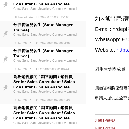
Consultant / Sales Associate
Chow Sang Sang Jewellery Company Limited
18 Jun 26 Ref.: HL20260703000119190
如未能出席招聘
分行管理見習生 (Store Manager
E-mail: hrde
Trainee)
Chow Sang Sang Jewellery Company Limited
WhatsApp: 97
11 Jun 26 Ref.: OL20260613040009496
Website:
https
分行管理見習生 (Store Manager
Trainee)
Chow Sang Sang Jewellery Company Limited
周生生集團成員
11 Jun 26 Ref.: HL20260626000116444
高級銷售顧問 / 銷售顧問 / 銷售員
Senior Sales Consultant / Sales
Consultant / Sales Associate
應徵資料將保留兩
Chow Sang Sang Jewellery Company Limited
申請人提供之全部
11 Jun 26 Ref.: OL20260613040009543
高級銷售顧問 / 銷售顧問 / 銷售員
Senior Sales Consultant / Sales
Consultant / Sales Associate
相關工作經驗:
Chow Sang Sang Jewellery Company Limited
所有工作經驗: