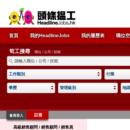
首頁
我的HeadlineJobs
我的履歷表
職位空
筍工搜尋
職位 / 公司 / 技能
工作類別
行業
學歷
管理級別
地
註冊
會員登入
高級銷售顧問 / 銷售顧問 / 銷售員