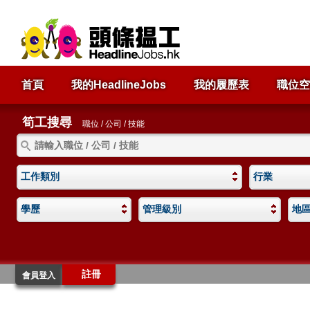
首頁
我的HeadlineJobs
我的履歷表
職位空
筍工搜尋
職位 / 公司 / 技能
工作類別
行業
學歷
管理級別
地
註冊
會員登入