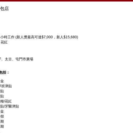
包店
小時工作 (新人獎最高可達$7,000，新人$15,680)
 花紅
灣仔、太古、屯門市廣場
包括：
獎金
早班津貼
津貼
津貼
糧/花紅
貼/牙醫津貼
獎金
年假
假期
假期
假