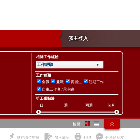
僱主登入
相關工作經驗
工作經驗 ▼
工作種類
全職
兼職
實習生
短期工作
自由工作者 / 承包商
筍工張貼於
一日
一週
兩週
一個月+
檢視 :
儲存職位空缺
加入筆記
列印
分享給朋友