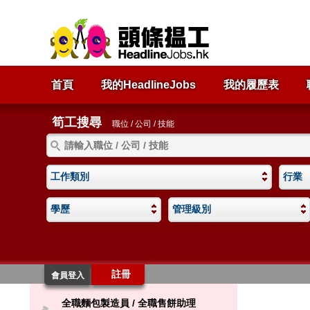
首頁
我的HeadlineJobs
我的履歷表
筍工搜尋
職位 / 公司 / 技能
工作類別
行業
學歷
管理級別
註冊
會員登入
全職麵包製造員 / 全職售餅助理