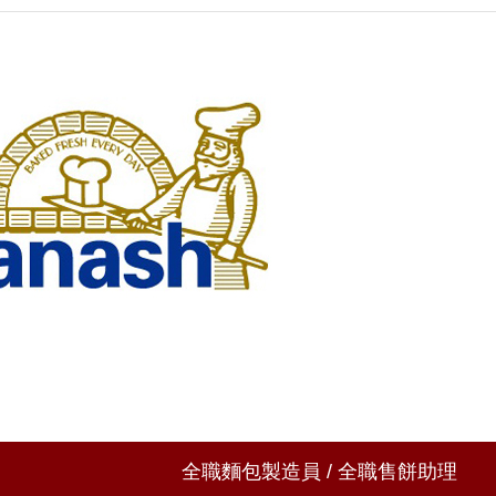
全職麵包製造員 / 全職售餅助理