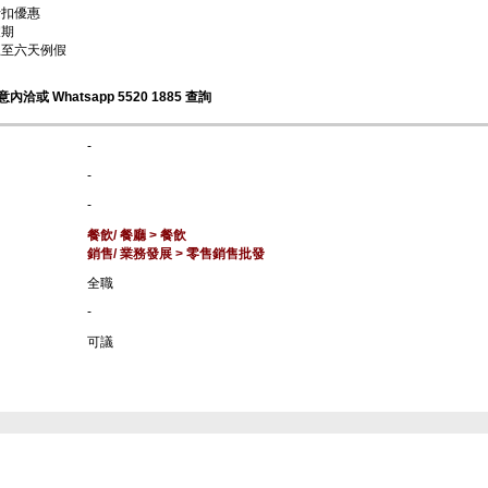
折扣優惠
假期
五至六天例假
洽或 Whatsapp 5520 1885 查詢
-
-
-
餐飲/ 餐廳 > 餐飲
銷售/ 業務發展 > 零售銷售批發
全職
-
可議