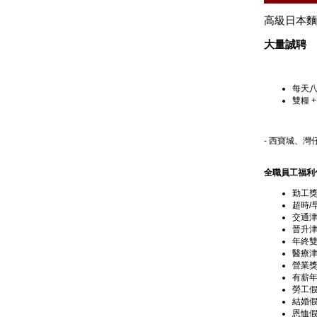
高級日本麵
大量誠聘
每天八
雙糧 +
- 西寶城、
全職員工福利
勤工
超時/
交通
晉升
年終雙
醫療津
營業
有薪
勞工
結婚
恩恤