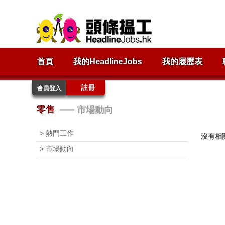
首頁
我的HeadlineJobs
我的履歷表
註冊
會員登入
零售
市場動向
> 熱門工作
沒有相
> 市場動向