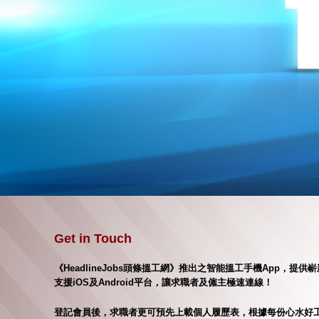
Get in Touch
《HeadlineJobs頭條搵工網》推出之智能搵工手機App，
支援iOS及Android平台，讓求職者及僱主極速連線！
登記會員後，求職者更可預先上載個人履歷表，根據每份心水好