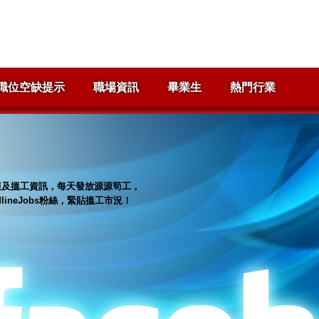
職位空缺提示
職場資訊
畢業生
熱門行業
招聘情報及搵工資訊，每天發放源源筍工，
dlineJobs粉絲，緊貼搵工市況！