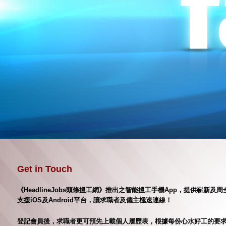
Get in Touch
《HeadlineJobs頭條搵工網》推出之智能搵工手機App，提供嶄
支援iOS及Android平台，讓求職者及僱主極速連線！
登記會員後，求職者更可預先上載個人履歷表，根據每份心水好工的要