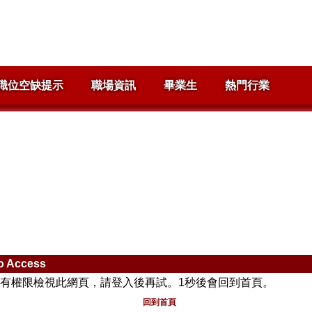
職位空缺提示
職場資訊
畢業生
熱門行業
o Access
有權限檢視此網頁，請登入後再試。
1
秒後會回到首頁。
回到首頁