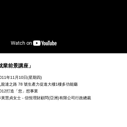
2就業前景講座」
011年11月10日(星期四)
九龍達之路 78 號生產力促進大樓1樓多功能廳
2012打造「您」想事業
林黃慧貞女士 - 信悅理財顧問(亞洲)有限公司行政總裁