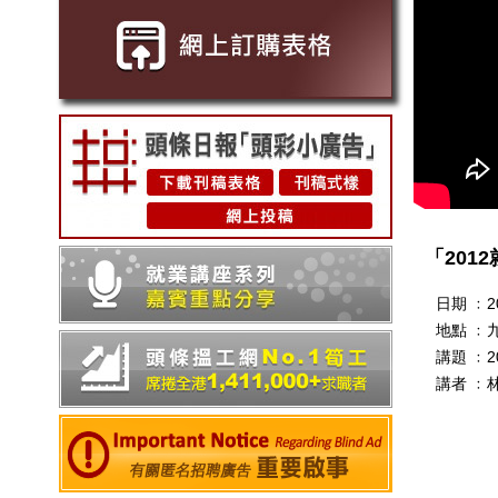
「201
日期 ﹕
2
地點 ﹕
講題 ﹕
講者 ﹕