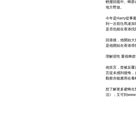
輕撥回籠中。蜂群
地方野放。
今年是Harry從
到一次前往馬達加
是否也能在香港找
回港後，他開始大
是他開始在香港尋
理解習性 重視蜂
他笑言，曾被反覆
言從未感到後悔，
觀察亦能應用在養
想了解更多蜜蜂生態的
活》；又可到www.