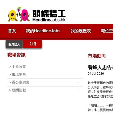
首頁
我的HeadlineJobs
我的履歷表
職位空
註冊
會員登入
職場資訊
市場動向
>
主題故事
養蜂人忠告
04 Jul 2026
>
市場動向
+
>
辦公室錦囊
數十隻黃褐色的蜜
分人而言，蜜蜂意
+
>
薪酬指數
環，對農業發展也
是建立合理的管理
「嗡嗡……」一棵
幹，小心翼翼地將