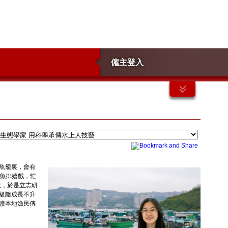
僱主登入
魚籠裏，會有
於魚排嬉戲，忙
數，於是立志研
級隨成長不升
護本地漁民傳