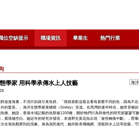
職位空缺提示
職場資訊
畢業生
熱門行業
向
態學家 用科學承傳水上人技藝
026
蝦餌放進海裏，不消片刻就引來魚群。「我很喜歡這樣去看有甚麼不同的魚，因為不在
外的驚喜。」海洋生態學家黃晞晴（Smiley）笑道。在馬灣的童年時光，她常穿梭
魚種。她說，香港水域記載的魚類逾1200種，關於牠們行為與食性的研究卻寥寥可
類，冀填補空白。她近年的研究亦發現，本港野生黃花魚出現「食性轉換中斷」，營養
首次在海魚觀察到此現象。身為漁民後代，她亦盼承傳織網、浸籠與水上話等技藝，守