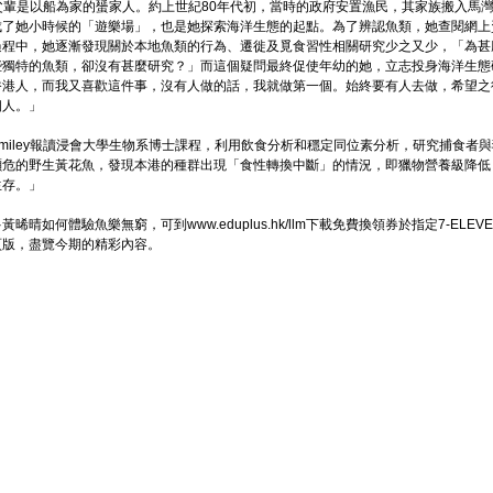
y祖父輩是以船為家的蜑家人。約上世紀80年代初，當時的政府安置漁民，其家族搬入馬
成了她小時候的「遊樂場」，也是她探索海洋生態的起點。為了辨認魚類，她查閱網上
過程中，她逐漸發現關於本地魚類的行為、遷徙及覓食習性相關研究少之又少，「為甚
些獨特的魚類，卻沒有甚麼研究？」而這個疑問最終促使年幼的她，立志投身海洋生態
香港人，而我又喜歡這件事，沒有人做的話，我就做第一個。始終要有人去做，希望之
個人。」
miley報讀浸會大學生物系博士課程，利用飲食分析和穩定同位素分析，研究捕食
瀕危的野生黃花魚，發現本港的種群出現「食性轉換中斷」的情況，即獵物營養級降低
生存。」
晞晴如何體驗魚樂無窮，可到www.eduplus.hk/llm下載免費換領券於指定7-ELEVEN
頁版，盡覽今期的精彩內容。