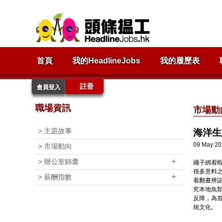
首頁
我的HeadlineJobs
我的履歷表
註冊
會員登入
職場資訊
市場動
>
主題故事
海洋生
09 May 2
>
市場動向
+
>
辦公室錦囊
繩子綁着
很多意料之
+
>
薪酬指數
着翻書辨認
究本地魚
反降，為
統文化。