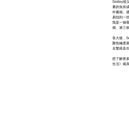
Smile
裏的魚排
外書籍。
易找到一
我是一個
個、第三
長大後，S
聚焦極度
去繁殖及
想了解更多黃
生活》揭