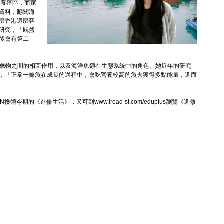
灣養殖區，而家
資料，翻閱海
麼香港這麼容
研究，「既然
後會有第二
者與獵物之間的相互作用，以及海洋魚類在生態系統中的角色。她近年的研究
，「正常一條魚在成長的過程中，會吃營養較高的魚去獲得多點能量，進而
換領今期的《進修生活》；又可到www.iread-st.com/eduplus瀏覽《進修