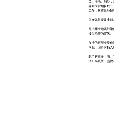
亞、海地、加沙，
開始學習如何成立
工作，教導當地醫
傷者為甚麼是小朋
尼泊爾大地震對梁
接受治療的實況。
加沙的經歷令梁偉
內臟，因碎片插入
想了解更多「南」丁的前
活》揭頁版，盡覽