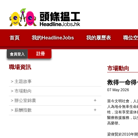
首頁
我的HeadlineJobs
我的履歷表
職位空
註冊
會員登入
職場資訊
市場動向
>
主題故事
救得一命得
07 May 2026
>
市場動向
+
>
辦公室錦囊
當今文明社會，人
人為地令無辜生命
+
>
薪酬指數
牲，沒有享受退休
醫療救援服務，以
高榮譽。
梁偉賢於2010