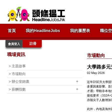
首頁
我的HeadlineJobs
我的履歷表
職位空
註冊
會員登入
職場資訊
市場動向
>
主題故事
大學路多元
02 May 2026
>
市場動向
+
>
辦公室錦囊
近年DSE升大學競
多重因素影響。首
+
>
薪酬指數
才通）帶動非本地
最低要求（332A
亦隨尖子人數增加
此外，內地及海外