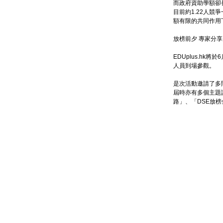
而政府資助學額卻
目前約1.22人
額有限的共同作用
放榜前夕 專家分
EDUplus.h
人員到場參觀。
是次活動邀請了多
屆時亦有多個主題
路」、「DSE放榜全