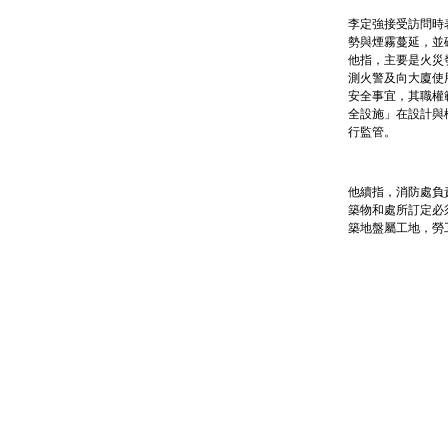
李定強接受訪問時
勢與煙霧蔓延，並
他指，主要是火災
測火警及向大廈使
安全事宜，其職權
全設施」在設計與
行監管。
他續指，消防處負
築物和處所訂定必
築地盤屬工地，勞